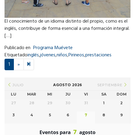
El conocimiento de un idioma distinto del propio, como es el
inglés, contribuye de forma esencial a una formación integral.
[…]
Publicado en
Programa Muévete
Etiquetado
inglés
,
jóvenes
,
niños
,
Pirineos
,
prestaciones
Next
2
1
»
page
AGOSTO 2026
JULIO
SEPTIEMBRE
LU
MAR
MI
JU
VI
SA
DOM
27
28
29
30
31
1
2
3
4
5
6
7
8
9
7
Eventos para
agosto