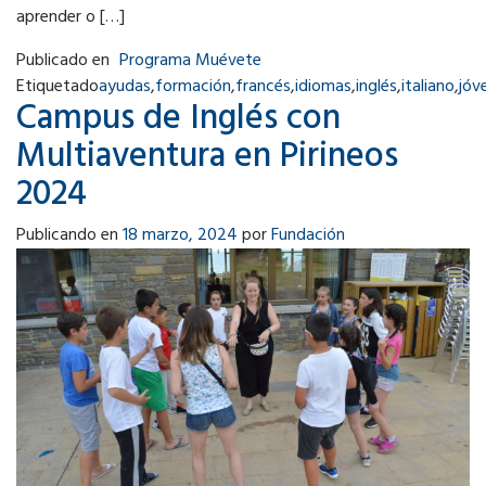
aprender o […]
Publicado en
Programa Muévete
Etiquetado
ayudas
,
formación
,
francés
,
idiomas
,
inglés
,
italiano
,
jóv
Campus de Inglés con
Multiaventura en Pirineos
2024
Publicando en
18 marzo, 2024
por
Fundación