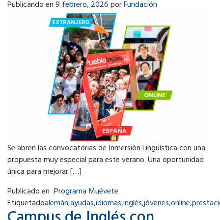
Publicando en
9 febrero, 2026
por
Fundación
Se abren las convocatorias de Inmersión Lingüística con una
propuesta muy especial para este verano. Una oportunidad
única para mejorar […]
Publicado en
Programa Muévete
Etiquetado
alemán
,
ayudas
,
idiomas
,
inglés
,
jóvenes
,
online
,
prestac
Campus de Inglés con