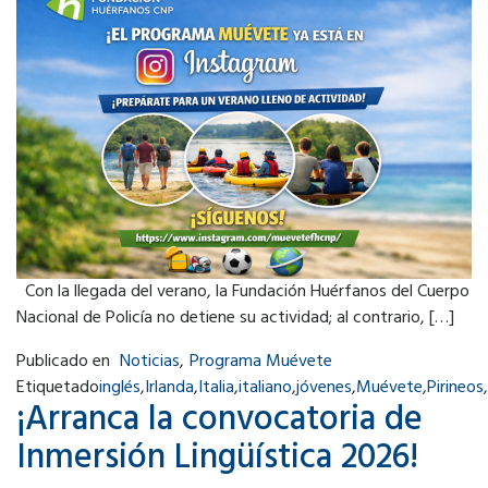
Con la llegada del verano, la Fundación Huérfanos del Cuerpo
Nacional de Policía no detiene su actividad; al contrario, […]
Publicado en
Noticias
,
Programa Muévete
Etiquetado
inglés
,
Irlanda
,
Italia
,
italiano
,
jóvenes
,
Muévete
,
Pirineos
,
¡Arranca la convocatoria de
Inmersión Lingüística 2026!