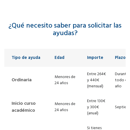
¿Qué necesito saber para solicitar las
ayudas?
Tipo de ayuda
Edad
Importe
Plazo
Entre 264€
Durante
Menores de
Ordinaria
y 440€
todo el
24 años
(mensual)
año
Entre 130€
Inicio curso
Menores de
y 300€
Septiem
académico
24 años
(anual)
Si tienes