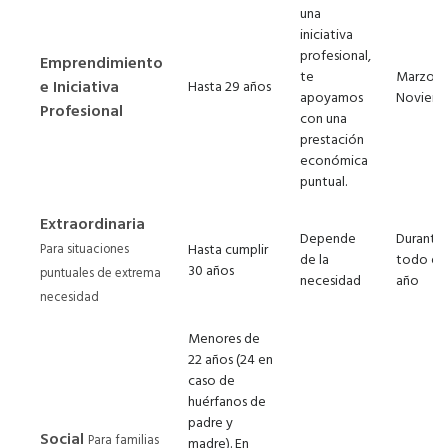
una
iniciativa
profesional,
Emprendimiento
te
Marzo a
e Iniciativa
Hasta 29 años
apoyamos
Noviem
Profesional
con una
prestación
económica
puntual.
Extraordinaria
Depende
Durante
Para situaciones
Hasta cumplir
de la
todo el
30 años
puntuales de extrema
necesidad
año
necesidad
Menores de
22 años (24 en
caso de
huérfanos de
padre y
Social
Para familias
madre). En