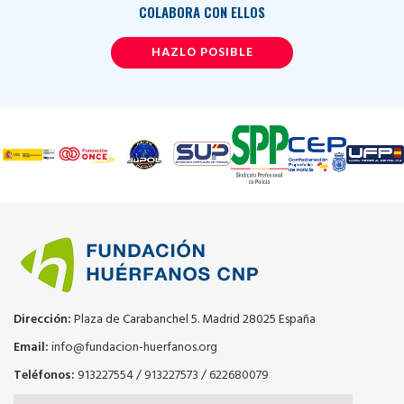
COLABORA CON ELLOS
HAZLO POSIBLE
Dirección:
Plaza de Carabanchel 5. Madrid 28025 España
Email:
info@fundacion-huerfanos.org
Teléfonos:
913227554
/
913227573
/
622680079