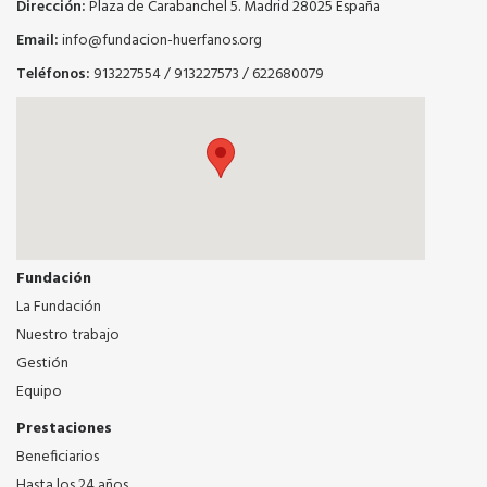
Dirección:
Plaza de Carabanchel 5. Madrid 28025 España
Email:
info@fundacion-huerfanos.org
Teléfonos:
913227554
/
913227573
/
622680079
Fundación
La Fundación
Nuestro trabajo
Gestión
Equipo
Prestaciones
Beneficiarios
Hasta los 24 años