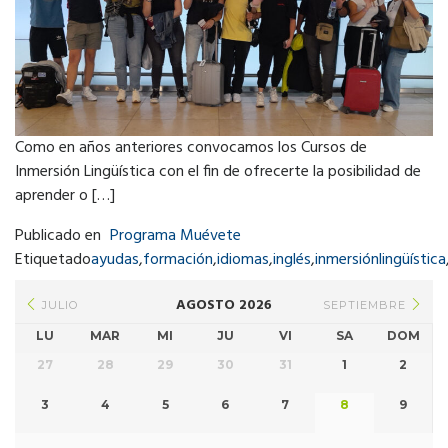
Como en años anteriores convocamos los Cursos de
Inmersión Lingüística con el fin de ofrecerte la posibilidad de
aprender o […]
Publicado en
Programa Muévete
Etiquetado
ayudas
,
formación
,
idiomas
,
inglés
,
inmersiónlingüística
AGOSTO 2026
JULIO
SEPTIEMBRE
LU
MAR
MI
JU
VI
SA
DOM
27
28
29
30
31
1
2
3
4
5
6
7
8
9