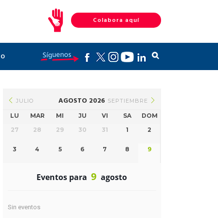
Colabora aquí
to
AGOSTO 2026
JULIO
SEPTIEMBRE
LU
MAR
MI
JU
VI
SA
DOM
27
28
29
30
31
1
2
3
4
5
6
7
8
9
9
Eventos para
agosto
Sin eventos