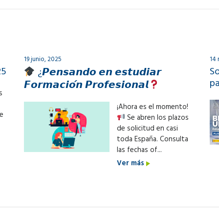
19 junio, 2025
14
25
So
¿𝙋𝙚𝙣𝙨𝙖𝙣𝙙𝙤 𝙚𝙣 𝙚𝙨𝙩𝙪𝙙𝙞𝙖𝙧
pa
𝙁𝙤𝙧𝙢𝙖𝙘𝙞𝙤́𝙣 𝙋𝙧𝙤𝙛𝙚𝙨𝙞𝙤𝙣𝙖𝙡
s
¡Ahora es el momento!
de
Se abren los plazos
de solicitud en casi
toda España. Consulta
las fechas of...
Ver más