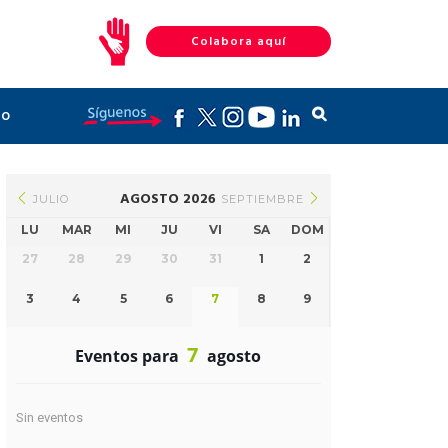
Colabora aquí
to
AGOSTO 2026
JULIO
SEPTIEMBRE
LU
MAR
MI
JU
VI
SA
DOM
27
28
29
30
31
1
2
3
4
5
6
7
8
9
7
Eventos para
agosto
Sin eventos