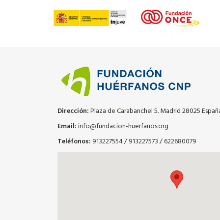
Dirección:
Plaza de Carabanchel 5. Madrid 28025 Españ
Email:
info@fundacion-huerfanos.org
Teléfonos:
913227554
/
913227573
/
622680079