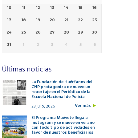
10
11
12
13
14
15
16
17
18
19
20
21
22
23
24
25
26
27
28
29
30
31
1
2
3
4
5
6
Últimas noticias
La Fundación de Huérfanos del
CNP protagoniza de nuevo un
reportaje en el Periódico de la
Escuela Nacional de Policía
Ver más
28 julio, 2026
El Programa Muévete llega a
Instagram y se mueve en verano
con todo tipo de actividades en
favor de nuestros beneficiarios