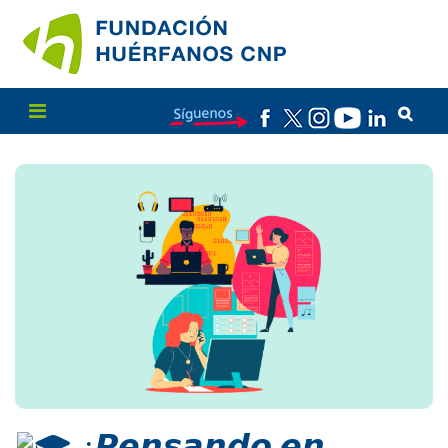
¿𝙋𝙚𝙣𝙨𝙖𝙣𝙙𝙤 𝙚𝙣