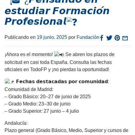
𝙚𝙨𝙩𝙪𝙙𝙞𝙖𝙧 𝙁𝙤𝙧𝙢𝙖𝙘𝙞𝙤́𝙣
𝙋𝙧𝙤𝙛𝙚𝙨𝙞𝙤𝙣𝙖𝙡
Publicando en
19 junio, 2025
por
Fundación
¡Ahora es el momento!
Se abren los plazos de
solicitud en casi toda España. Consulta las fechas
oficiales en TodoFP y ¡no pierdas la oportunidad!
𝗙𝗲𝗰𝗵𝗮𝘀 𝗱𝗲𝘀𝘁𝗮𝗰𝗮𝗱𝗮𝘀 𝗽𝗼𝗿 𝗰𝗼𝗺𝘂𝗻𝗶𝗱𝗮𝗱:
Comunidad de Madrid:
– Grado Básico: 20–27 de junio de 2025
– Grado Medio: 23–30 de junio
– Grado Superior: 27 junio – 4 julio
Andalucía:
Plazo general (Grado Básico, Medio, Superior y cursos de