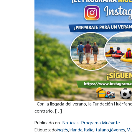
Con la llegada del verano, la Fundación Huérfanos
contrario, […]
Publicado en
Noticias
,
Programa Muévete
Etiquetado
inglés
,
Irlanda
,
Italia
,
italiano
,
jóvenes
,
Mu