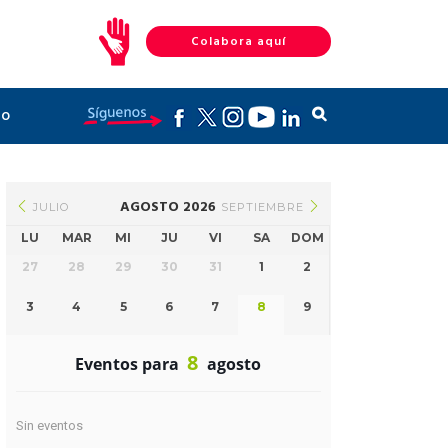
Colabora aquí
to
AGOSTO 2026
JULIO
SEPTIEMBRE
LU
MAR
MI
JU
VI
SA
DOM
27
28
29
30
31
1
2
3
4
5
6
7
8
9
8
Eventos para
agosto
Sin eventos