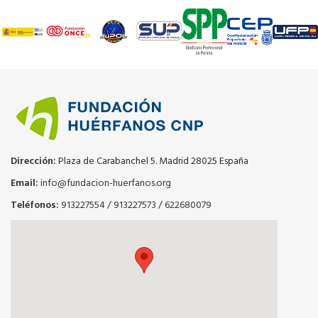
Dirección:
Plaza de Carabanchel 5. Madrid 28025 España
Email:
info@fundacion-huerfanos.org
Teléfonos:
913227554
/
913227573
/
622680079