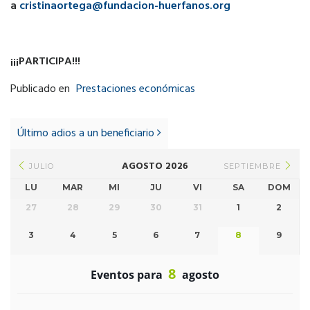
a
cristinaortega@fundacion-huerfanos.org
¡¡¡PARTICIPA!!!
Publicado en
Prestaciones económicas
Post
navigation
Último adios a un beneficiario
AGOSTO 2026
JULIO
SEPTIEMBRE
LU
MAR
MI
JU
VI
SA
DOM
27
28
29
30
31
1
2
3
4
5
6
7
8
9
8
Eventos para
agosto