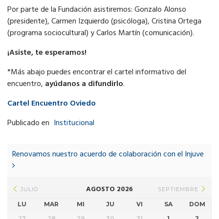
Por parte de la Fundación asistiremos: Gonzalo Alonso
(presidente), Carmen Izquierdo (psicóloga), Cristina Ortega
(programa sociocultural) y Carlos Martín (comunicación).
¡Asiste, te esperamos!
*Más abajo puedes encontrar el cartel informativo del
encuentro,
ayúdanos a difundirlo
.
Cartel Encuentro Oviedo
Publicado en
Institucional
Post
navigation
Renovamos nuestro acuerdo de colaboración con el Injuve
AGOSTO 2026
JULIO
SEPTIEMBRE
LU
MAR
MI
JU
VI
SA
DOM
27
28
29
30
31
1
2