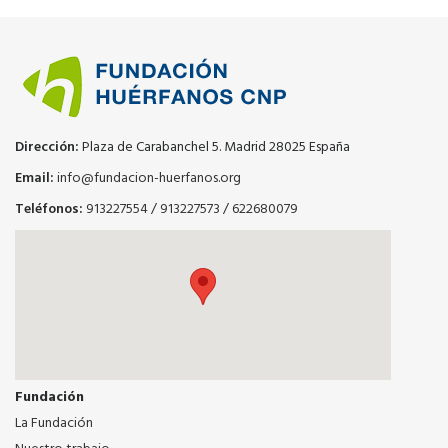
Dirección:
Plaza de Carabanchel 5. Madrid 28025 España
Email:
info@fundacion-huerfanos.org
Teléfonos:
913227554
/
913227573
/
622680079
Fundación
La Fundación