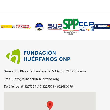
Dirección:
Plaza de Carabanchel 5. Madrid 28025 España
Email:
info@fundacion-huerfanos.org
Teléfonos:
913227554
/
913227573
/
622680079