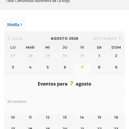
Total Comunidad Autónoma de La Rioja
Post
navigation
Melilla
AGOSTO 2026
JULIO
SEPTIEMBRE
LU
MAR
MI
JU
VI
SA
DOM
27
28
29
30
31
1
2
3
4
5
6
7
8
9
7
Eventos para
agosto
Sin eventos
10
11
12
13
14
15
16
17
18
19
20
21
22
23