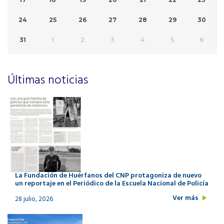
24
25
26
27
28
29
30
31
1
2
3
4
5
6
Últimas noticias
La Fundación de Huérfanos del CNP protagoniza de nuevo
un reportaje en el Periódico de la Escuela Nacional de Policía
Ver más
28 julio, 2026