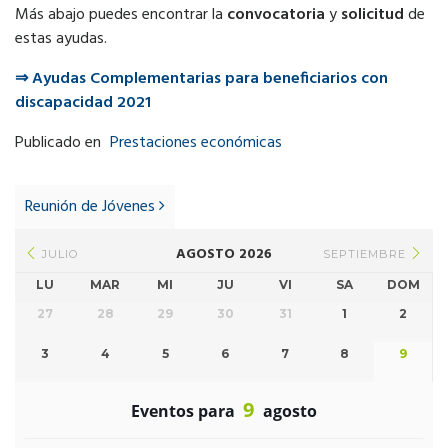
Más abajo puedes encontrar la
convocatoria
y
solicitud
de
estas ayudas.
⇒ Ayudas Complementarias para beneficiarios con
discapacidad 2021
Publicado en
Prestaciones económicas
Post
navigation
Reunión de Jóvenes
AGOSTO 2026
JULIO
SEPTIEMBRE
LU
MAR
MI
JU
VI
SA
DOM
27
28
29
30
31
1
2
3
4
5
6
7
8
9
9
Eventos para
agosto