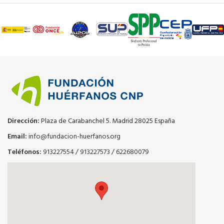
Dirección:
Plaza de Carabanchel 5. Madrid 28025 España
Email:
info@fundacion-huerfanos.org
Teléfonos:
913227554
/
913227573
/
622680079