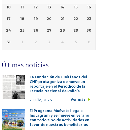
10
11
12
13
14
15
16
17
18
19
20
21
22
23
24
25
26
27
28
29
30
31
1
2
3
4
5
6
Últimas noticias
La Fundación de Huérfanos del
CNP protagoniza de nuevo un
reportaje en el Periódico de la
Escuela Nacional de Policía
Ver más
28 julio, 2026
El Programa Muévete llega a
Instagram y se mueve en verano
con todo tipo de actividades en
favor de nuestros beneficiarios