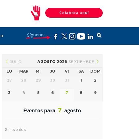
Colabora aquí
to
AGOSTO 2026
JULIO
SEPTIEMBRE
LU
MAR
MI
JU
VI
SA
DOM
27
28
29
30
31
1
2
3
4
5
6
7
8
9
7
Eventos para
agosto
Sin eventos