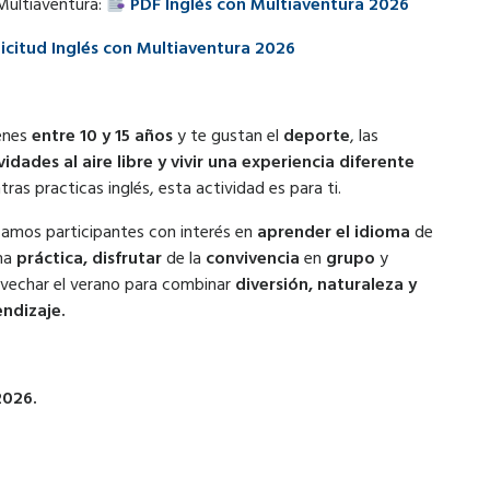
Multiaventura:
PDF Inglés con Multiaventura 2026
licitud Inglés con Multiaventura 2026
ienes
entre 10 y 15 años
y te gustan el
deporte
, las
vidades al aire libre
y vivir una experiencia diferente
tras practicas inglés, esta actividad es para ti.
amos participantes con interés en
aprender el idioma
de
ma
práctica, disfrutar
de la
convivencia
en
grupo
y
vechar el verano para combinar
diversión, naturaleza y
ndizaje.
2026.