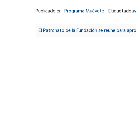
Publicado en
Programa Muévete
Etiquetado
a
Post
navigation
El Patronato de la Fundación se reúne para ap