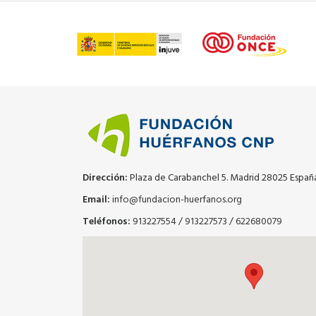
Dirección:
Plaza de Carabanchel 5. Madrid 28025 Españ
Email:
info@fundacion-huerfanos.org
Teléfonos:
913227554
/
913227573
/
622680079