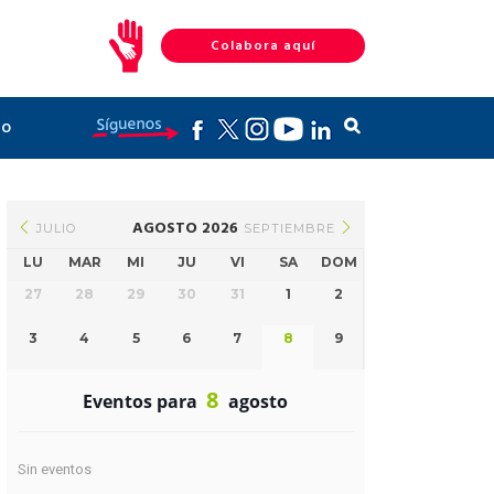
Colabora aquí
to
AGOSTO 2026
JULIO
SEPTIEMBRE
LU
MAR
MI
JU
VI
SA
DOM
27
28
29
30
31
1
2
3
4
5
6
7
8
9
8
Eventos para
agosto
Sin eventos