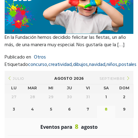
En la Fundación hemos decidido felicitar las fiestas, un año
más, de una manera muy especial. Nos gustaría que la […]
Publicado en
Otros
Etiquetado
concurso
,
creatividad
,
dibujos
,
navidad
,
niños
,
postales
AGOSTO 2026
JULIO
SEPTIEMBRE
LU
MAR
MI
JU
VI
SA
DOM
27
28
29
30
31
1
2
3
4
5
6
7
8
9
8
Eventos para
agosto