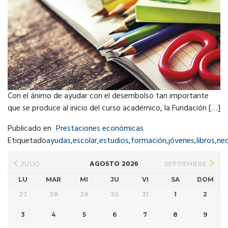
Con el ánimo de ayudar con el desembolso tan importante
que se produce al inicio del curso académico, la Fundación […]
Publicado en
Prestaciones económicas
Etiquetado
ayudas
,
escolar
,
estudios
,
formación
,
jóvenes
,
libros
,
ne
AGOSTO 2026
JULIO
SEPTIEMBRE
LU
MAR
MI
JU
VI
SA
DOM
27
28
29
30
31
1
2
3
4
5
6
7
8
9