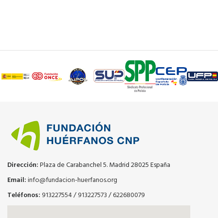
Dirección:
Plaza de Carabanchel 5. Madrid 28025 España
Email:
info@fundacion-huerfanos.org
Teléfonos:
913227554
/
913227573
/
622680079