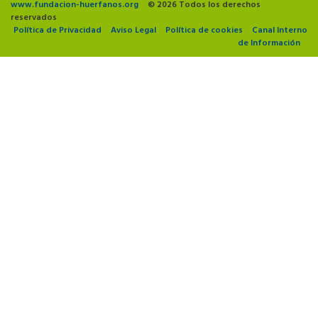
www.fundacion-huerfanos.org
© 2026 Todos los derechos
reservados
Política de Privacidad
Aviso Legal
Política de cookies
Canal Interno
de Información