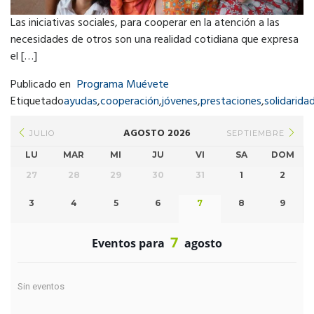
Las iniciativas sociales, para cooperar en la atención a las
necesidades de otros son una realidad cotidiana que expresa
el […]
Publicado en
Programa Muévete
Etiquetado
ayudas
,
cooperación
,
jóvenes
,
prestaciones
,
solidarida
AGOSTO 2026
JULIO
SEPTIEMBRE
LU
MAR
MI
JU
VI
SA
DOM
27
28
29
30
31
1
2
3
4
5
6
7
8
9
7
Eventos para
agosto
Sin eventos