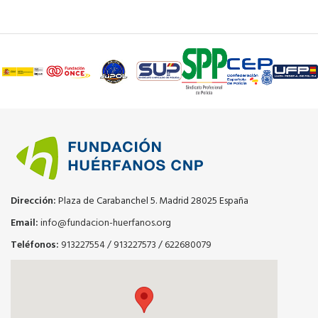
Dirección:
Plaza de Carabanchel 5. Madrid 28025 España
Email:
info@fundacion-huerfanos.org
Teléfonos:
913227554
/
913227573
/
622680079