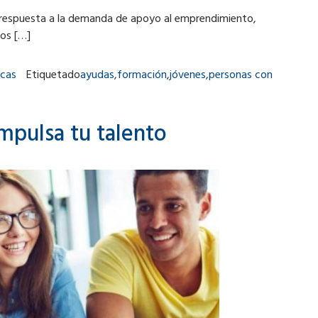
respuesta a la demanda de apoyo al emprendimiento,
ros […]
icas
Etiquetado
ayudas
,
formación
,
jóvenes
,
personas con
mpulsa tu talento