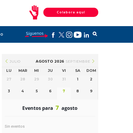
Colabora aquí
to
AGOSTO 2026
JULIO
SEPTIEMBRE
LU
MAR
MI
JU
VI
SA
DOM
27
28
29
30
31
1
2
3
4
5
6
7
8
9
7
Eventos para
agosto
Sin eventos