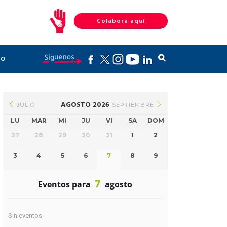
Colabora aquí
to
AGOSTO 2026
JULIO
SEPTIEMBRE
LU
MAR
MI
JU
VI
SA
DOM
27
28
29
30
31
1
2
3
4
5
6
7
8
9
7
Eventos para
agosto
Sin eventos