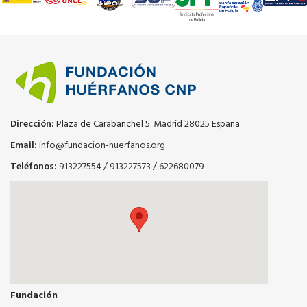
Dirección:
Plaza de Carabanchel 5. Madrid 28025 España
Email:
info@fundacion-huerfanos.org
Teléfonos:
913227554
/
913227573
/
622680079
Fundación