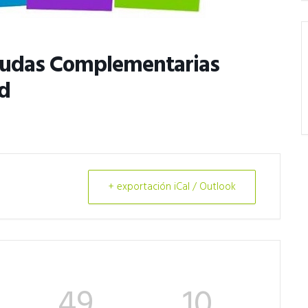
 Ayudas Complementarias
ad
+ exportación iCal / Outlook
49
9